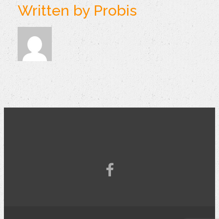
Written by
Probis
facebook