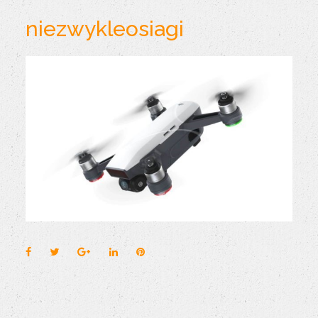
niezwykleosiagi
Facebook
Twitter
Google+
LinkedIn
Pinterest